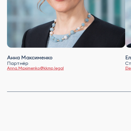
Анна Максименко
Ел
Партнёр
Ст
Anna.Maximenko@kkmp.legal
El