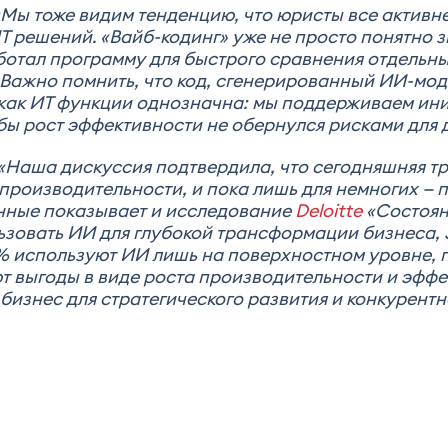
«Мы тоже видим тенденцию, что юристы все активн
 решений. «Вайб-кодинг» уже не просто понятно зв
отал программу для быстрого сравнения отдельных
 Важно помнить, что код, сгенерированный ИИ-мод
 как ИТ функции однозначна: мы поддерживаем ин
бы рост эффективности не обернулся рисками для 
«Наша дискуссия подтвердила, что сегодняшняя тр
производительности, и пока лишь для немногих —
анные показывает и исследование
Deloitte
«Состояни
ьзовать ИИ для глубокой трансформации бизнеса,
% используют ИИ лишь на поверхностном уровне, п
т выгоды в виде роста производительности и эффе
бизнес для стратегического развития и конкурентн