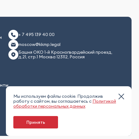
+ 7 495 139 40 00
и
moscow@kkmp.legal
Башня ОКО 1-й Красногвардейский проезд,
д.21, стр.1 Москва 123112, Россия
енты
Мы используем файлы cookie. Продолжив
работу с сайтом, вы соглашаетесь с
Политикой
обработки персональных данных
Принять