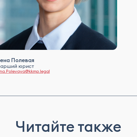
ена Полевая
арший юрист
ena.Polevaya@kkmp.legal
Читайте также