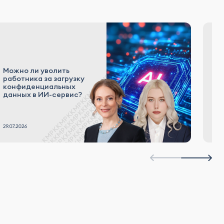
«К
Можно ли уволить
р
работника за загрузку
а
конфиденциальных
к
данных в ИИ-сервис?
Р