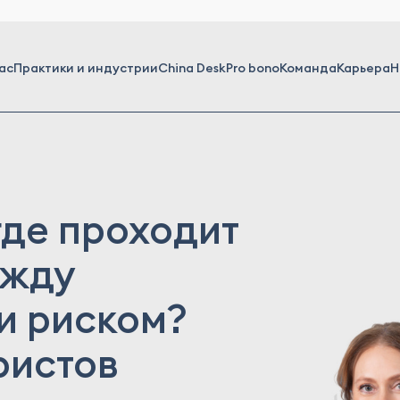
ас
Практики и индустрии
China Desk
Pro bono
Команда
Карьера
Н
где проходит
ежду
и риском?
ристов