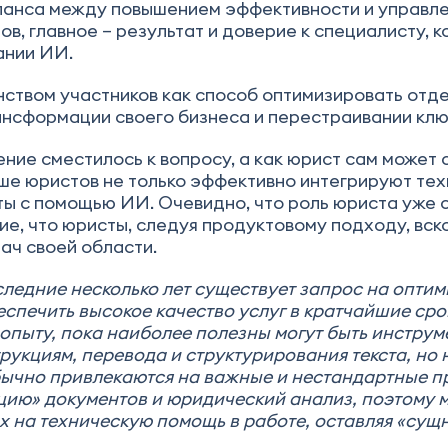
аланса между повышением эффективности и управл
в, главное – результат и доверие к специалисту,
ании ИИ.
ством участников как способ оптимизировать отд
ансформации своего бизнеса и перестраивании клю
ение сместилось к вопросу, а как юрист сам может
ше юристов не только эффективно интегрируют техн
ы с помощью ИИ. Очевидно, что роль юриста уже с
, что юристы, следуя продуктовому подходу, вско
ач своей области.
ледние несколько лет существует запрос на опти
спечить высокое качество услуг в кратчайшие сро
опыту, пока наиболее полезны могут быть инстру
рукциям, перевода и структурирования текста, но
ычно привлекаются на важные и нестандартные пр
цию» документов и юридический анализ, поэтому м
 на техническую помощь в работе, оставляя «сущ