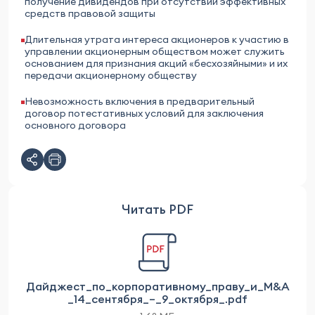
получение дивидендов при отсутствии эффективных
средств правовой защиты
Длительная утрата интереса акционеров к участию в
управлении акционерным обществом может служить
основанием для признания акций «бесхозяйными» и их
передачи акционерному обществу
Невозможность включения в предварительный
договор потестативных условий для заключения
основного договора
Читать PDF
Дайджест_по_корпоративному_праву_и_M&A
_14_сентября_–_9_октября_.pdf