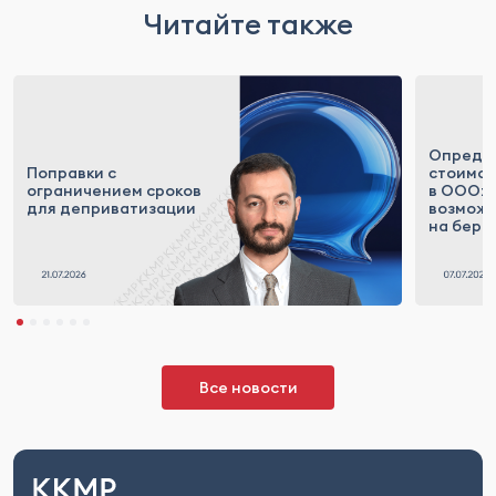
Читайте также
Опреде
Поправки с
стоимос
ограничением сроков
в ООО: 
для деприватизации
возможн
на бере
Все новости