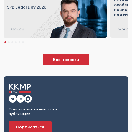
Возмеще
особен
SPB Legal Day 2026
национ
индемн
Все новости
Подписаться на новости и
публикации
Подписаться