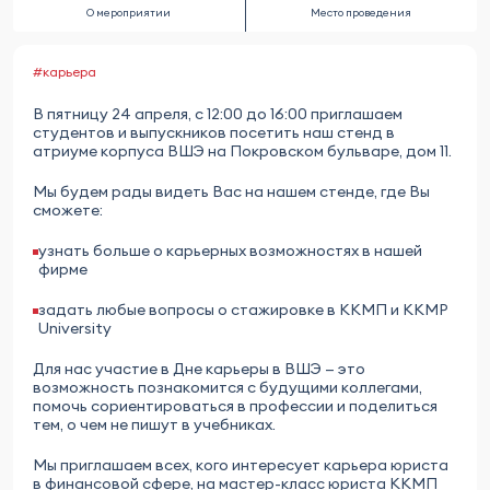
О мероприятии
Место проведения
#карьера
В пятницу 24 апреля, с 12:00 до 16:00 приглашаем
студентов и выпускников посетить наш стенд в
атриуме корпуса ВШЭ на Покровском бульваре, дом 11.
Мы будем рады видеть Вас на нашем стенде, где Вы
сможете:
узнать больше о карьерных возможностях в нашей
фирме
задать любые вопросы о стажировке в ККМП и KKMP
University
Для нас участие в Дне карьеры в ВШЭ — это
возможность познакомится с будущими коллегами,
помочь сориентироваться в профессии и поделиться
тем, о чем не пишут в учебниках.
Мы приглашаем всех, кого интересует карьера юриста
в финансовой сфере, на мастер-класс юриста ККМП