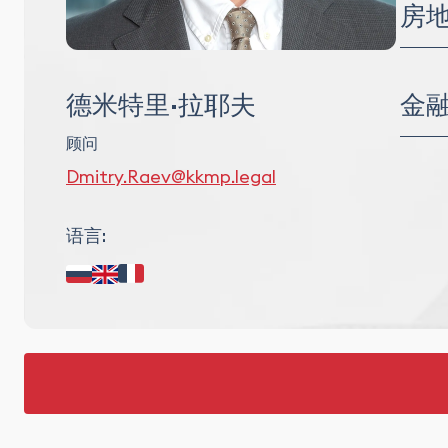
分销
房
商业
房地产
建筑与
金
德米特里·拉耶夫
基础设
顾问
公司
Dmitry.Raev@kkmp.legal
担保
资产
债务
语言: