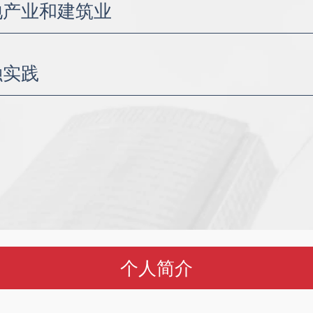
与特许经营
地产业和建筑业
与服务协议
并购 / 合资
 EPC 工程
融实践
施与 PPP
融资
方案
融资
重组
个人简介