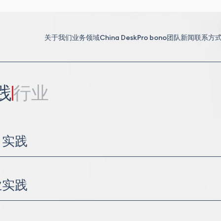
关于我们
业务领域
China Desk
Pro bono
团队
新闻
联系方
践
行业
司实践
（M&A）与合资（JV）
治理
业实践
尽职调查
协议