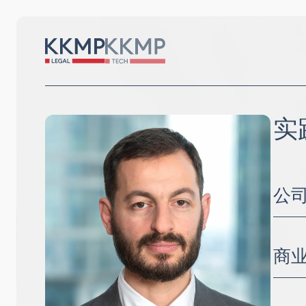
实
公
并购
公司
商
法律
供应