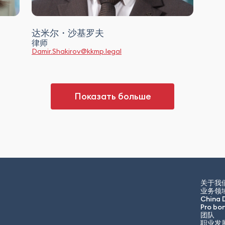
达米尔・沙基罗夫
律师
Damir.Shakirov@kkmp.legal
Показать больше
关于我
业务领
China 
Pro bo
团队
职业发