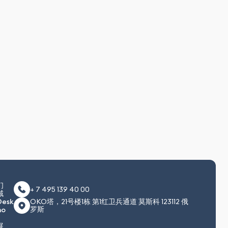
们
+ 7 495 139 40 00
域
Desk
OKO塔，21号楼1栋 第1红卫兵通道 莫斯科 123112 俄
罗斯
no
展