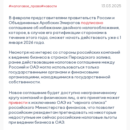
13.03.2025
#налоговое_право
#новости
В феврале представителями правительств России и
Объединенных Арабских Эмиратов
подписано
соглашение об избежании двойного налогообложения,
которое, в случае его ратификации сторонами в
течение этого года, сможет начать действовать уже с 1
января 2026 года.
Несмотря на интерес со стороны российских компаний
к ведению бизнеса в странах Персидского залива,
ранее действовавшее налоговое соглашение между
Россией и ОАЭ могло использоваться только
государственными органами и финансовыми
организациями, находящимися в государственной
собственности.
Новое соглашение будет доступно неограниченному
кругу компаний и физических лиц, а его принятие может
привести
к исключению ОАЭ из "черного списка"
российского Министерства финансов, что позволит
российским резидентам претендовать на некоторые
недоступные им сейчас российские налоговые льготы
при ведении бизнеса в ОАЭ.