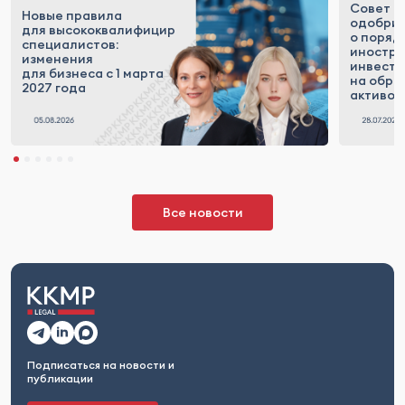
Совет 
Новые правила
одобрил
для высококвалифицированных
о поряд
специалистов:
иностр
изменения
инвесто
для бизнеса с 1 марта
на обра
2027 года
активов
Все новости
Подписаться на новости и
публикации