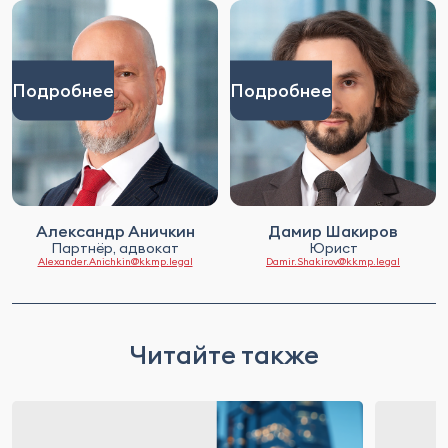
Подробнее
Подробнее
Александр Аничкин
Дамир Шакиров
Партнёр, адвокат
Юрист
Alexander.Anichkin@kkmp.legal
Damir.Shakirov@kkmp.legal
Читайте также