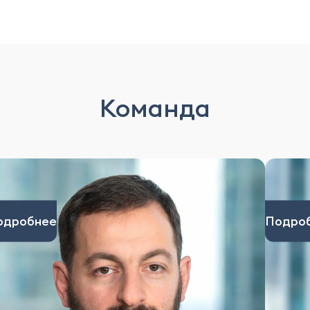
Команда
одробнее
Подро