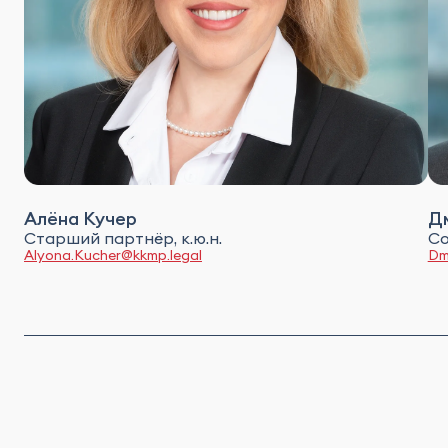
Алёна Кучер
Д
Старший партнёр, к.ю.н.
Со
Alyona.Kucher@kkmp.legal
Dm