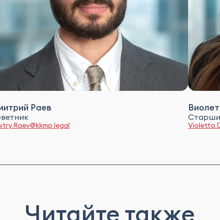
митрий Раев
Виолет
ветник
Старши
itry.Raev@kkmp.legal
Violetta.
Читайте также