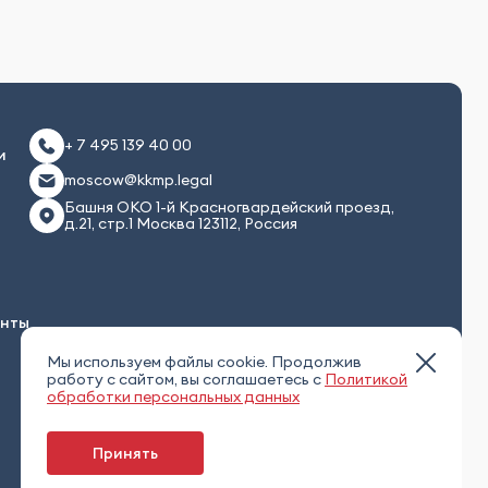
+ 7 495 139 40 00
и
moscow@kkmp.legal
Башня ОКО 1-й Красногвардейский проезд,
д.21, стр.1 Москва 123112, Россия
енты
Мы используем файлы cookie. Продолжив
работу с сайтом, вы соглашаетесь с
Политикой
обработки персональных данных
Принять