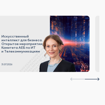
С
Искусственный
о
интеллект для бизнеса.
л
Открытое мероприятии
и
Комитета АЕБ по ИТ
н
и Телекоммуникациям
а