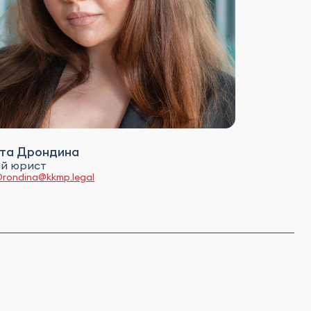
та Дрондина
й юрист
Drondina@kkmp.legal