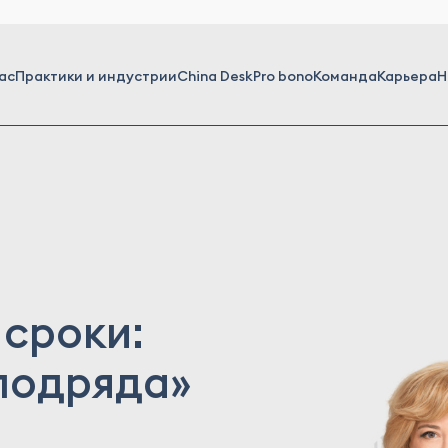
ас
Практики и индустрии
China Desk
Pro bono
Команда
Карьера
Н
 сроки:
подряда»