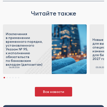
Читайте также
Исключения
в применении
Новые п
временного порядка,
для выс
установленного
специал
Указом № 95,
измене
к исполнению
для бизн
обязательств
2027 го
по банковским
вкладам (депозитам)
Все новости