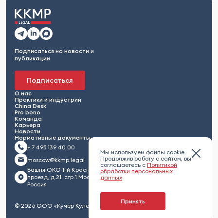
Подписаться на новости и
публикации
Подписаться
О нас
Практики и индустрии
China Desk
Pro bono
Команда
Карьера
Новости
Нормативные документы
+ 7 495 139 40 00
Мы используем файлы cookie.
Продолжив работу с сайтом, вы
moscow@kkmp.legal
соглашаетесь с
Политикой
Башня ОКО 1-й Красногвардейский
обработки персональных
проезд, д.21, стр.1 Москва 123112,
данных
Россия
Принять
© 2026 ООО «Кучер Кулешов Максименко и партнеры»