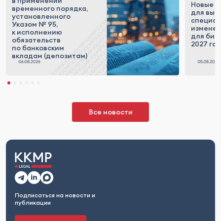
в применении
Новые п
временного порядка,
для выс
установленного
специал
Указом № 95,
измене
к исполнению
для бизн
обязательств
2027 го
по банковским
вкладам (депозитам)
Все новости
Подписаться на новости и
публикации