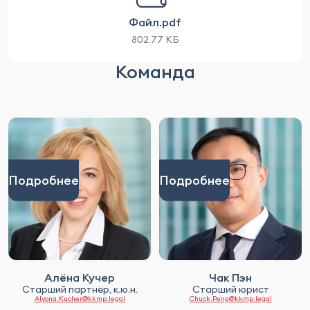
Файл.pdf
802.77 КБ
Команда
Подробнее
Подробнее
Алёна Кучер
Чак Пэн
Старший партнёр, к.ю.н.
Старший юрист
Alyona.Kucher@kkmp.legal
Chuck.Peng@kkmp.legal