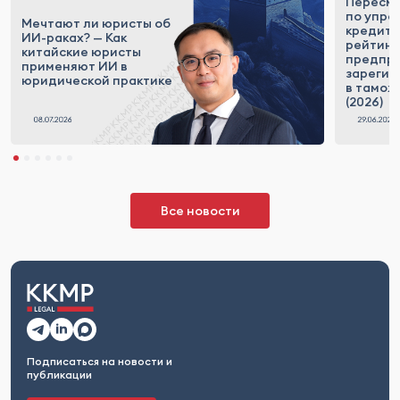
Пересм
по упра
Мечтают ли юристы об
кредит
ИИ-раках? — Как
рейтинг
китайские юристы
предпри
применяют ИИ в
зарегис
юридической практике
в тамож
(2026)
Все новости
Подписаться на новости и
публикации