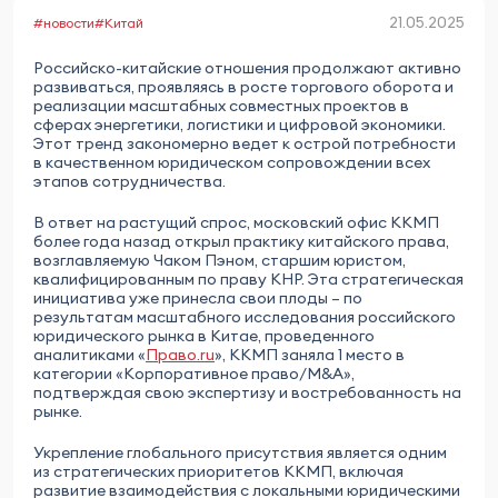
21.05.2025
#новости
#Китай
Российско-китайские отношения продолжают активно
развиваться, проявляясь в росте торгового оборота и
реализации масштабных совместных проектов в
сферах энергетики, логистики и цифровой экономики.
Этот тренд закономерно ведет к острой потребности
в качественном юридическом сопровождении всех
этапов сотрудничества.
В ответ на растущий спрос, московский офис ККМП
более года назад открыл практику китайского права,
возглавляемую Чаком Пэном, старшим юристом,
квалифицированным по праву КНР. Эта стратегическая
инициатива уже принесла свои плоды – по
результатам масштабного исследования российского
юридического рынка в Китае, проведенного
аналитиками «
Право.ru
», ККМП заняла 1 место в
категории «Корпоративное право/M&A»,
подтверждая свою экспертизу и востребованность на
рынке.
Укрепление глобального присутствия является одним
из стратегических приоритетов ККМП, включая
развитие взаимодействия с локальными юридическими