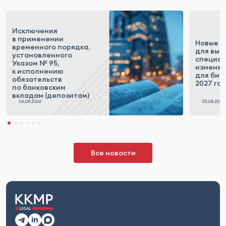
Исключения
в применении
Новые п
временного порядка,
для выс
установленного
специал
Указом № 95,
измене
к исполнению
для бизн
обязательств
2027 го
по банковским
вкладам (депозитам)
Все новости