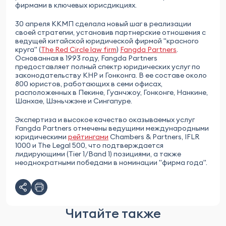
фирмами в ключевых юрисдикциях.
30 апреля ККМП сделала новый шаг в реализации
своей стратегии, установив партнерские отношения с
ведущей китайской юридической фирмой "красного
круга" (
The Red Circle law firm
)
Fangda Partners
.
Основанная в 1993 году, Fangda Partners
предоставляет полный спектр юридических услуг по
законодательству КНР и Гонконга. В ее составе около
800 юристов, работающих в семи офисах,
расположенных в Пекине, Гуанчжоу, Гонконге, Нанкине,
Шанхае, Шэньчжэне и Сингапуре.
Экспертиза и высокое качество оказываемых услуг
Fangda Partners отмечены ведущими международными
юридическими
рейтингами
Chambers & Partners, IFLR
1000 и The Legal 500, что подтверждается
лидирующими (Tier 1/Band 1) позициями, а также
неоднократными победами в номинации "фирма года".
Читайте также