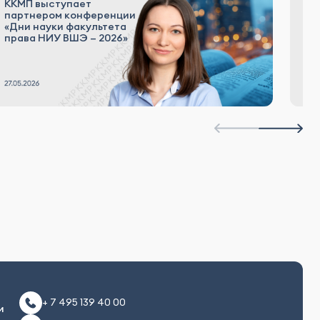
ККМП выступает
партнером конференции
К
«Дни науки факультета
права НИУ ВШЭ – 2026»
+ 7 495 139 40 00
и