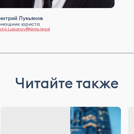
митрий Лукьянов
омощник юриста
itrii.Lukianov@kkmp.legal
Читайте также