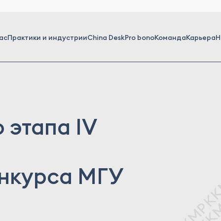
ас
Практики и индустрии
China Desk
Pro bono
Команда
Карьера
Н
 этапа IV
о
онкурса МГУ