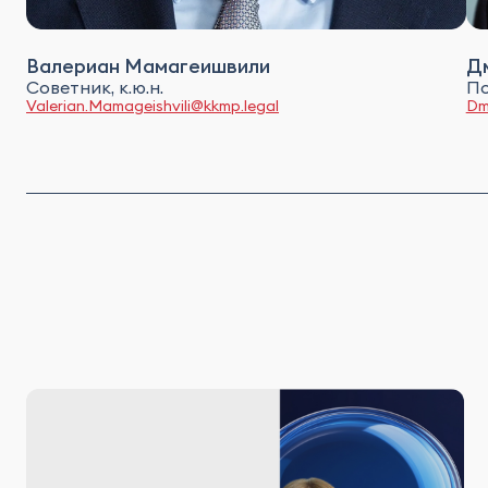
Валериан Мамагеишвили
Д
Советник, к.ю.н.
П
Valerian.Mamageishvili@kkmp.legal
Dm