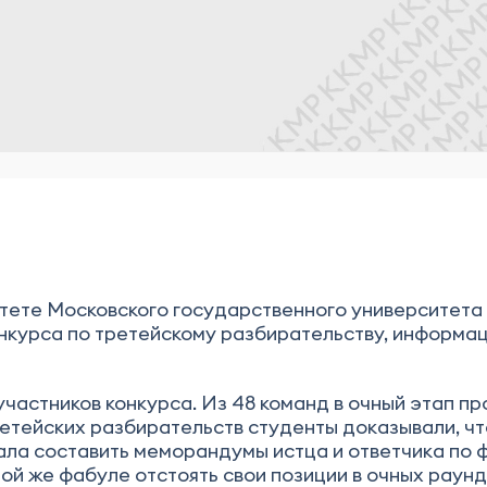
ьтете Московского государственного университета
нкурса по третейскому разбирательству, информа
участников конкурса. Из 48 команд в очный этап п
етейских разбирательств студенты доказывали, чт
ла составить меморандумы истца и ответчика по ф
ой же фабуле отстоять свои позиции в очных раунд