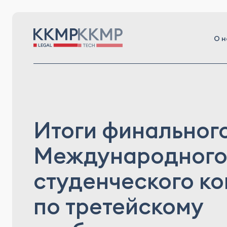
О н
Итоги финального
Международног
студенческого к
по третейскому