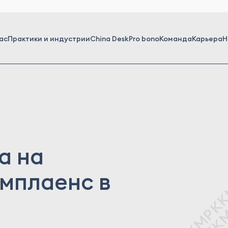
ас
Практики и индустрии
China Desk
Pro bono
Команда
Карьера
Н
а на
мплаенс в