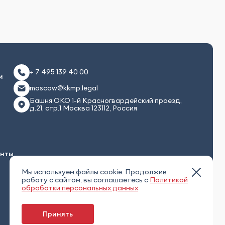
+ 7 495 139 40 00
и
moscow@kkmp.legal
Башня ОКО 1-й Красногвардейский проезд,
д.21, стр.1 Москва 123112, Россия
енты
Мы используем файлы cookie. Продолжив
работу с сайтом, вы соглашаетесь с
Политикой
обработки персональных данных
Принять