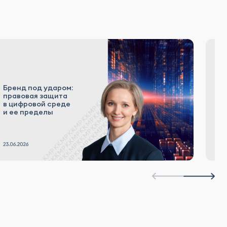
Бренд под ударом:
В
правовая защита
о
в цифровой среде
н
и ее пределы
и