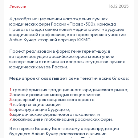
16.12.2025
#новости
4 декабря на церемонии награждения лучших
юридических фирм России «Право-300», команда
Право.ru представила новый медиапроект «Будущее
юридической профессии», в котором приняла участие
Алёна Кучер, старший партнер ККМП.
Проект реализован в формате интернет-шоу, в
котором ведущие российские юристы выступили
экспертами и ответили на вопросы студентов лучших
юридических вузов России.
Медиапроект охватывает семь тематических блоков:
трансформация традиционного юридического рынка;
поиск и развитие молодых специалистов;
карьерный трек современного юриста;
выбор специализации;
юриспруденция будущего;
юридические фирмы нового поколения; и
локализация и глобализация российских фирм.
В интервью Борису Болтянскому о юриспруденции
будущего Алёна Кучер рассказала о влиянии