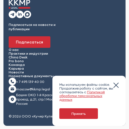
Подписаться на новости и
публикации
Подписаться
О нас
Практики и индустрии
China Desk
Pro bono
Команда
Карьера
Новости
Нормативные документы
+ 7 495 139 40 00
Мы используем файлы cookie.
Продолжив работу с сайтом, вы
moscow@kkmp.legal
соглашаетесь с
Политикой
Башня ОКО 1-й Красногвардейский
обработки персональных
проезд, д.21, стр.1 Москва 123112,
данных
Россия
Принять
© 2026 ООО «Кучер Кулешов Максименко и партнеры»