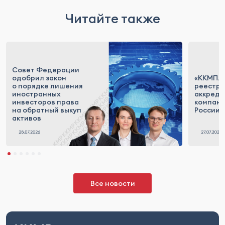
Читайте также
Совет Федерации
одобрил закон
«ККМП.Т
о порядке лишения
реестр
иностранных
аккреди
инвесторов права
компан
на обратный выкуп
России
активов
Все новости