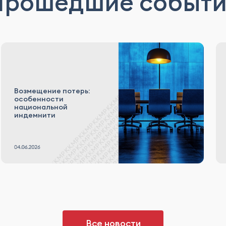
Прошедшие событи
Возмещение потерь:
особенности
национальной
индемнити
Все новости