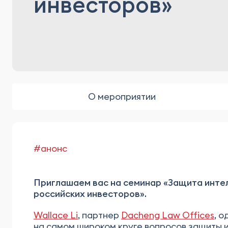
инвесторов»
О мероприятии
#анонс
Приглашаем вас на семинар «Защита интел
российских инвесторов».
Wallace Li
, партнер
Dacheng Law Offices
, 
на самом широком круге вопросов защиты и