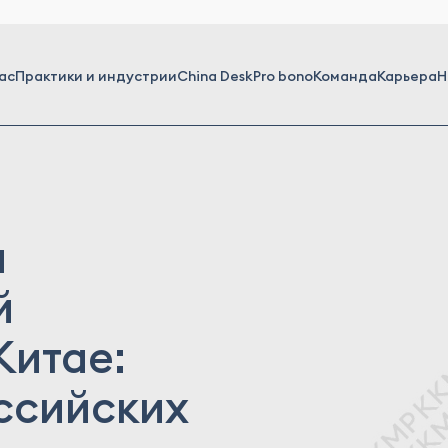
ас
Практики и индустрии
China Desk
Pro bono
Команда
Карьера
Н
а
й
Китае:
ссийских