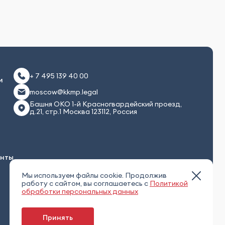
+ 7 495 139 40 00
и
moscow@kkmp.legal
Башня ОКО 1-й Красногвардейский проезд,
д.21, стр.1 Москва 123112, Россия
енты
Мы используем файлы cookie. Продолжив
работу с сайтом, вы соглашаетесь с
Политикой
обработки персональных данных
Принять