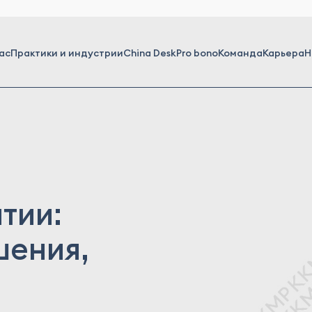
ас
Практики и индустрии
China Desk
Pro bono
Команда
Карьера
Н
тии:
шения,