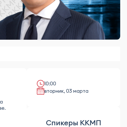
10:00
вторник, 03 марта
ia
ве.
Спикеры ККМП