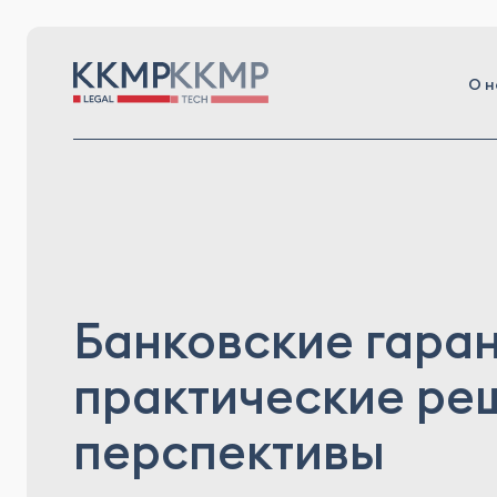
О н
Банковские гаран
практические ре
перспективы