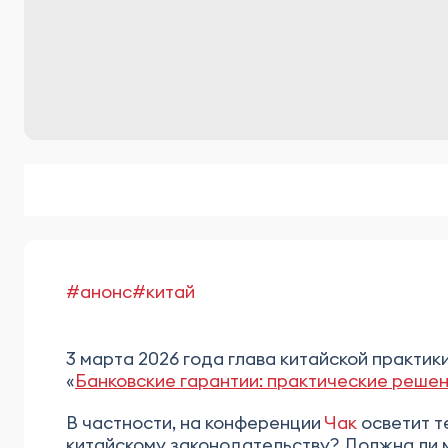
#анонс
#китай
3 марта 2026 года глава китайской практи
«
Банковские гарантии: практические решен
В частности, на конференции
Чак
осветит т
китайскому законодательству? Должна ли