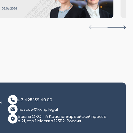
+ 7 495 139 40 00
и
moscow@kkmp.legal
Башня ОКО 1-й Красногвардейский проезд,
д.21, стр.1 Москва 123112, Россия