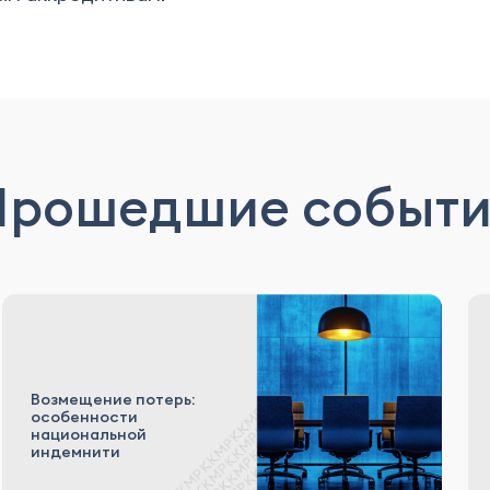
Прошедшие событи
Возмещение потерь:
особенности
национальной
индемнити