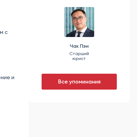
м с
Чак Пэн
Старший
юрист
ние и
Все упоминания