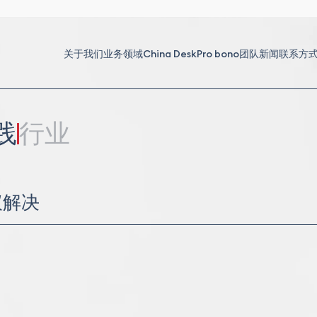
关于我们
业务领域
China Desk
Pro bono
团队
新闻
联系方
践
行业
议解决
和解
斯法院诉讼
诉讼
商事仲裁
投资仲裁