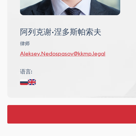
担保
资产
债务
阿列克谢·涅多斯帕索夫
律师
Aleksey.Nedospasov@kkmp.legal
语言: