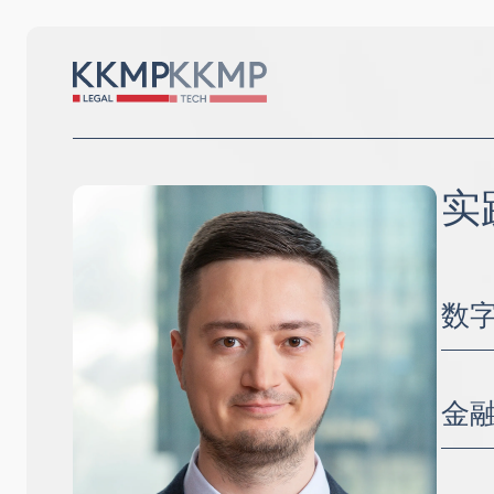
实
数
数字
金
公司