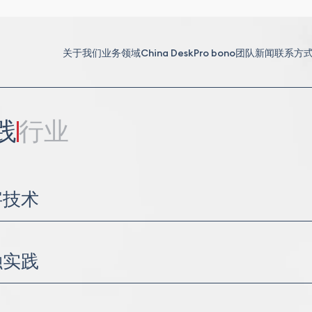
关于我们
业务领域
China Desk
Pro bono
团队
新闻
联系方
践
行业
字技术
资产
融实践
融资