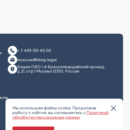
+ 7 495 139 40 00
и
moscow@kkmp.legal
Башня ОКО 1-й Красногвардейский проезд,
д.21, стр.1 Москва 123112, Россия
енты
Мы используем файлы cookie. Продолжив
работу с сайтом, вы соглашаетесь с
Политикой
обработки персональных данных