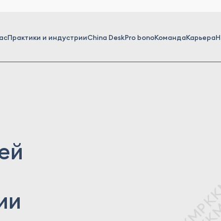
ас
Практики и индустрии
China Desk
Pro bono
Команда
Карьера
Н
ей
ии