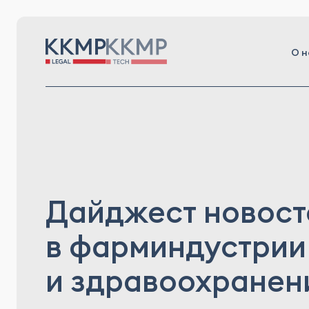
О н
Дайджест новост
в фарминдустрии
и здравоохранен