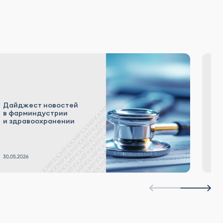
Дайджест новостей
Д
в фарминдустрии
в
и здравоохранении
и