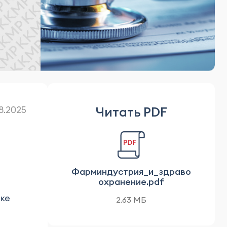
Читать PDF
8.2025
Фарминдустрия_и_здраво
охранение.pdf
дке
2.63 МБ