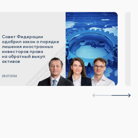
Совет Федерации
«К
одобрил закон о порядке
р
лишения иностранных
а
инвесторов права
к
на обратный выкуп
Р
активов