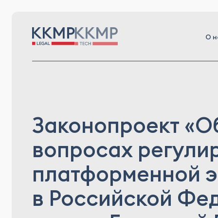
О н
Законопроект «О
вопросах регули
платформенной 
в Российской Фе