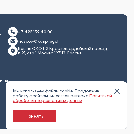
+ 7 495 139 40 00
и
moscow@kkmp.legal
Башня ОКО 1-й Красногвардейский проезд,
д.21, стр.1 Москва 123112, Россия
енты
Мы используем файлы cookie. Продолжив
работу с сайтом, вы соглашаетесь с
Политикой
обработки персональных данных
Принять