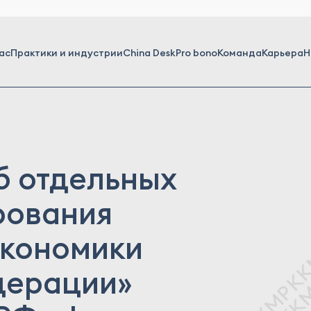
ас
Практики и индустрии
China Desk
Pro bono
Команда
Карьера
Н
б отдельных
рования
экономики
дерации»