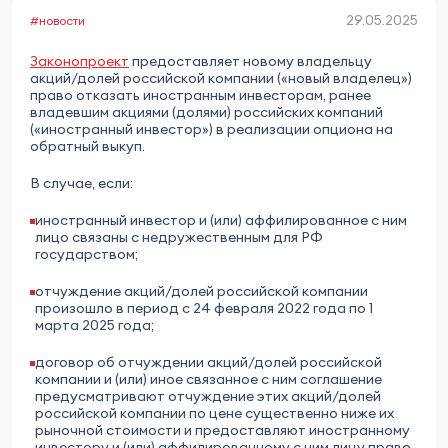
29.05.2025
#новости
Законопроект
предоставляет новому владельцу
акций/долей российской компании («новый владелец»)
право отказать иностранным инвесторам, ранее
владевшим акциями (долями) российских компаний
(«иностранный инвестор») в реализации опциона на
обратный выкуп.
В случае, если:
иностранный инвестор и (или) аффилированное с ним
лицо связаны с недружественным для РФ
государством;
отчуждение акций/долей российской компании
произошло в период с 24 февраля 2022 года по 1
марта 2025 года;
договор об отчуждении акций/долей российской
компании и (или) иное связанное с ним соглашение
предусматривают отчуждение этих акций/долей
российской компании по цене существенно ниже их
рыночной стоимости и предоставляют иностранному
инвестору и (или) аффилированному с ним лицу право