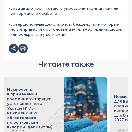
создавало препятствия в управлении компанией или
ее нормальной работе,
совершало иные действия или бездействие, которые
могли привести к остановке деятельности, ликвидации
или банкротству компании.
Читайте также
Исключения
в применении
Новые п
временного порядка,
для выс
установленного
специал
Указом № 95,
измене
к исполнению
для бизн
обязательств
2027 го
по банковским
вкладам (депозитам)