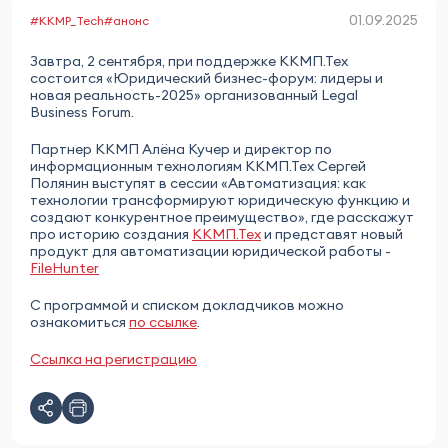
01.09.2025
#KKMP_Tech
#анонс
Завтра, 2 сентября, при поддержке ККМП.Тех
состоится «Юридический бизнес-форум: лидеры и
новая реальность-2025» организованный Legal
Business Forum.
Партнер ККМП Алёна Кучер и директор по
информационным технологиям ККМП.Тех Сергей
Полянин выступят в сессии «Автоматизация: как
технологии трансформируют юридическую функцию и
создают конкурентное преимущество», где расскажут
про историю создания
ККМП.Тех
и представят новый
продукт для автоматизации юридической работы -
FileHunter
С программой и списком докладчиков можно
ознакомиться
по ссылке
.
Ссылка на регистрацию