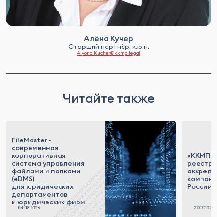
Алёна Кучер
Старший партнёр, к.ю.н.
Alyona.Kucher@kkmp.legal
Читайте также
FileMaster -
современная
корпоративная
«ККМП.Т
система управления
реестр
файлами и папками
аккреди
(eDMS)
компан
для юридических
России
департаментов
и юридических фирм