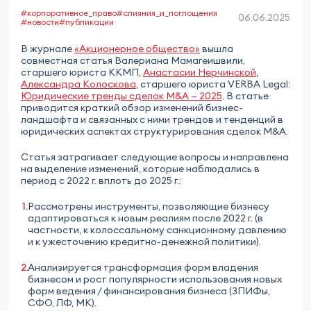
#корпоративное_право
#слияния_и_поглощения
06.06.2025
#новости
#публикации
В журнале
«Акционерное общество»
вышла
совместная статья Валериана Мамагеишвили,
старшего юриста ККМП,
Анастасии Нерчинской
,
Александра Колоскова
, старшего юриста VERBA Legal:
Юридические тренды сделок M&A — 2025
. В статье
приводится краткий обзор изменений бизнес-
ландшафта и связанных с ними трендов и тенденций в
юридических аспектах структурирования сделок M&A.
Статья затрагивает следующие вопросы и направлена
на выделение изменений, которые наблюдались в
период с 2022 г. вплоть до 2025 г.:
Рассмотрены инструменты, позволяющие бизнесу
адаптироваться к новым реалиям после 2022 г. (в
частности, к колоссальному санкционному давлению
и к ужесточению кредитно-денежной политики).
Анализируется трансформация форм владения
бизнесом и рост популярности использования новых
форм ведения / финансирования бизнеса (ЗПИФы,
СФО, ЛФ, МК).