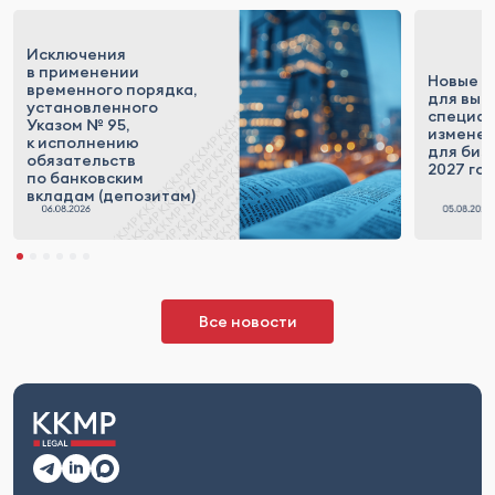
Исключения
в применении
Новые п
временного порядка,
для выс
установленного
специал
Указом № 95,
измене
к исполнению
для бизн
обязательств
2027 го
по банковским
вкладам (депозитам)
Все новости