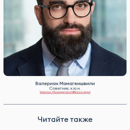
Валериан Мамагеишвили
Советник, к.ю.н.
Valerian.Mamageishvili@kkmp.legal
Читайте также