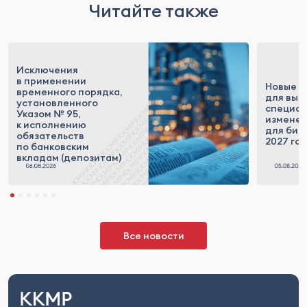
Читайте также
Исключения
в применении
Новые п
временного порядка,
для выс
установленного
специал
Указом № 95,
измене
к исполнению
для бизн
обязательств
2027 го
по банковским
вкладам (депозитам)
Все новости