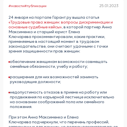
25.01.2023
#новости
#публикации
24 января на портале Гарант.ру вышла статья
«Трудовые права женщин: вопросы дискриминации и
основные судебные кейсы»
, в которой партнер Анна
Максименко и старший юрист Елена
Ключарева прокомментировали, какие практики,
применяемые в настоящий момент в трудовом
законодательстве, они считают удачными с точки
зрения защищенности прав женщин:
обеспечение женщинам возможности совмещать
семейные обязанности, учебу и работу;
расширения для них возможностей занимать
руководящие должности;
недопустимость отказов в приеме на работу или
продвижения по карьерной лестнице исключительно
на основании соображений пола или семейного
положения.
При этом Анна Максименко и Елена
Ключарева подчеркнули, что перечень профессий,
запрещенных для женщин, не должен рассматриваться