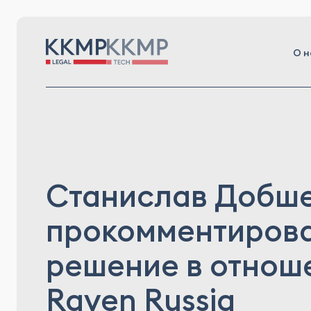
О н
Станислав Добш
прокомментиров
решение в отнош
Raven Russia