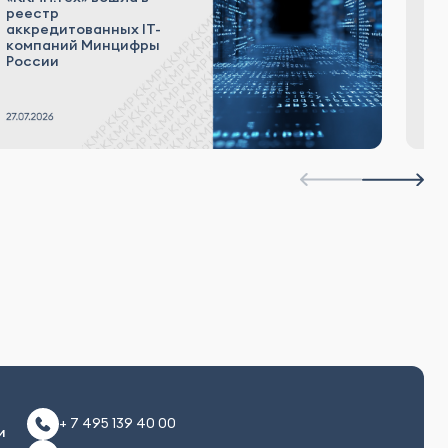
о
реестр
р
аккредитованных IT-
о
компаний Минцифры
п
России
П
от
+ 7 495 139 40 00
и