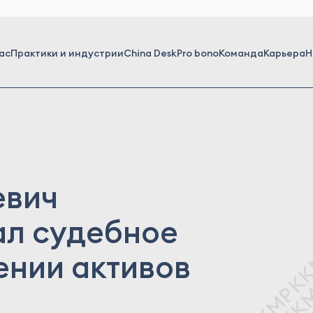
ас
Практики и индустрии
China Desk
Pro bono
Команда
Карьера
Н
евич
ал судебное
ении активов