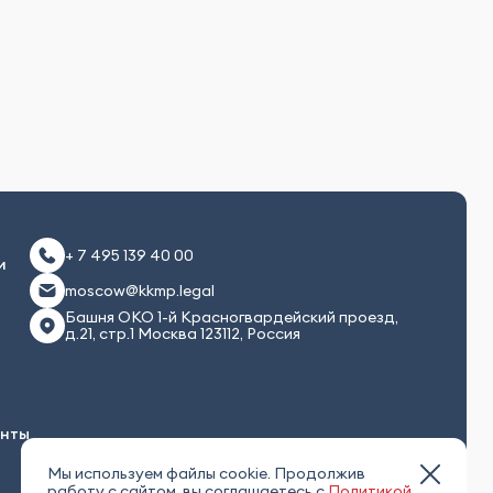
+ 7 495 139 40 00
и
moscow@kkmp.legal
Башня ОКО 1-й Красногвардейский проезд,
д.21, стр.1 Москва 123112, Россия
енты
Мы используем файлы cookie. Продолжив
работу с сайтом, вы соглашаетесь с
Политикой