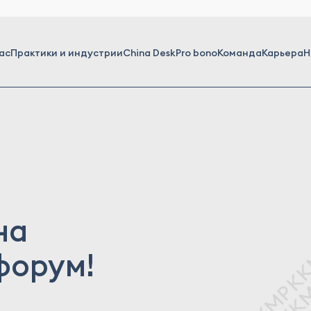
ас
Практики и индустрии
China Desk
Pro bono
Команда
Карьера
Н
на
форум!