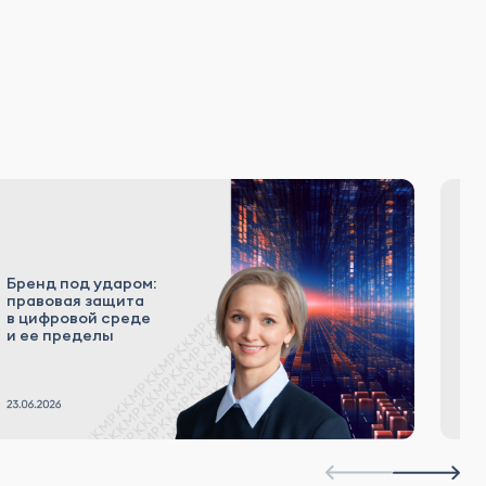
Бренд под ударом:
В
правовая защита
о
в цифровой среде
н
и ее пределы
и