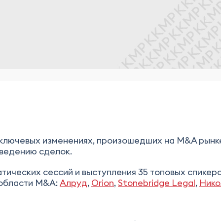
 ключевых изменениях, произошедших на M&A рынке
ведению сделок.
тических сессий и выступления 35 топовых спике
 области M&A:
Алруд
,
Orion
,
Stonebridge Legal
,
Нико