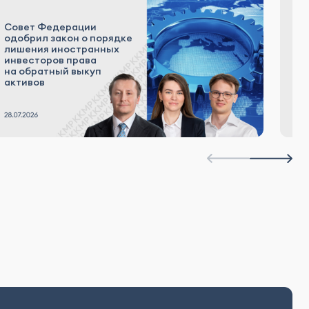
Совет Федерации
«К
одобрил закон о порядке
р
лишения иностранных
а
инвесторов права
к
на обратный выкуп
Р
активов