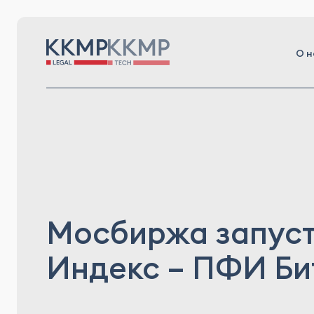
О н
Мосбиржа запуст
Индекс – ПФИ Би