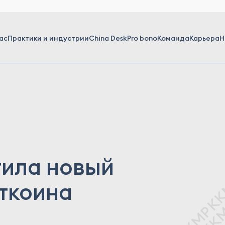
ас
Практики и индустрии
China Desk
Pro bono
Команда
Карьера
Н
ила новый
ткоина