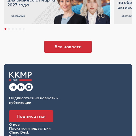
для бизнеса с 1 марта
на обра
2027 года
активов
Все новости
Подписаться на новости и
публикации
Подписаться
О нас
Практики и индустрии
China Desk