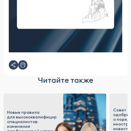
Читайте также
Совет 
Новые правила
одобрил
для высококвалифицированных
о поряд
специалистов:
иностр
изменения
инвесто