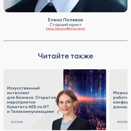
Елена Полевая
Старший юрист
Elena.Polevaya@kkmp.legal
Читайте также
Искусственный
интеллект
Можно л
для бизнеса. Открытое
работни
мероприятии
конфид
Комитета АЕБ по ИТ
данных 
и Телекоммуникациям