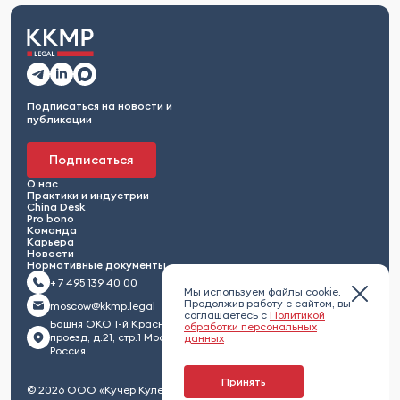
Подписаться на новости и
публикации
Подписаться
О нас
Практики и индустрии
China Desk
Pro bono
Команда
Карьера
Новости
Нормативные документы
+ 7 495 139 40 00
Мы используем файлы cookie.
Продолжив работу с сайтом, вы
moscow@kkmp.legal
соглашаетесь с
Политикой
Башня ОКО 1-й Красногвардейский
обработки персональных
проезд, д.21, стр.1 Москва 123112,
данных
Россия
Принять
© 2026 ООО «Кучер Кулешов Максименко и партнеры»