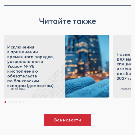
Читайте также
Исключения
в применении
Новые п
временного порядка,
для выс
установленного
специал
Указом № 95,
измене
к исполнению
для бизн
обязательств
2027 го
по банковским
вкладам (депозитам)
Все новости