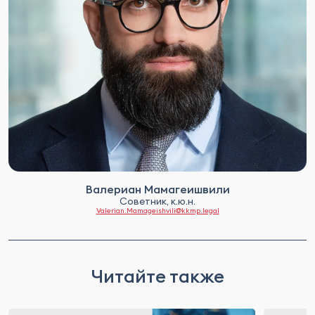
Валериан Мамагеишвили
Советник, к.ю.н.
Valerian.Mamageishvili@kkmp.legal
Читайте также