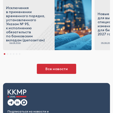
Исключения
в применении
Новые п
временного порядка,
для выс
установленного
специал
Указом № 95,
измене
к исполнению
для бизн
обязательств
2027 го
по банковским
вкладам (депозитам)
Все новости
Подписаться на новости и