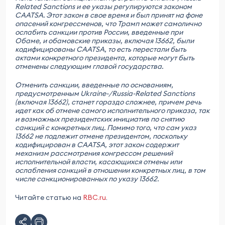
Related Sanctions и ее указы регулируются законом
CAATSA. Этот закон в свое время и был принят на фоне
опасений конгрессменов, что Трамп может самолично
ослабить санкции против России, введенные при
Обаме, и обамовские приказы, включая 13662, были
кодифицированы CAATSA, то есть перестали быть
актами конкретного президента, которые могут быть
отменены следующим главой государства.
Отменить санкции, введенные по основаниям,
предусмотренным Ukraine-/Russia-Related Sanctions
(включая 13662), станет гораздо сложнее, причем речь
идет как об отмене самого исполнительного приказа, так
и возможных президентских инициатив по снятию
санкций с конкретных лиц. Помимо того, что сам указ
13662 не подлежит отмене президентом, поскольку
кодифицирован в CAATSA, этот закон содержит
механизм рассмотрения конгрессом решений
исполнительной власти, касающихся отмены или
ослабления санкций в отношении конкретных лиц, в том
числе санкционированных по указу 13662.
Читайте статью на
RBC.ru
.