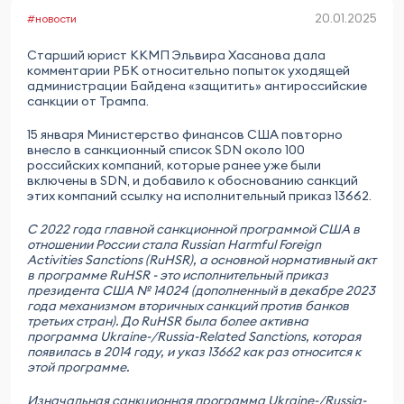
20.01.2025
#новости
Cтарший юрист ККМП Эльвира Хасанова дала
комментарии РБК относительно попыток уходящей
администрации Байдена «защитить» антироссийские
санкции от Трампа.
15 января Министерство финансов США повторно
внесло в санкционный список SDN около 100
российских компаний, которые ранее уже были
включены в SDN, и добавило к обоснованию санкций
этих компаний ссылку на исполнительный приказ 13662.
С 2022 года главной санкционной программой США в
отношении России стала Russian Harmful Foreign
Activities Sanctions (RuHSR), а основной нормативный акт
в программе RuHSR - это исполнительный приказ
президента США № 14024 (дополненный в декабре 2023
года механизмом вторичных санкций против банков
третьих стран). До RuHSR была более активна
программа Ukraine-/Russia-Related Sanctions, которая
появилась в 2014 году, и указ 13662 как раз относится к
этой программе.
Изначальная санкционная программа Ukraine-/Russia-