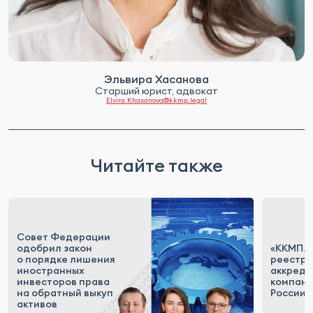
Эльвира Хасанова
Старший юрист, адвокат
Elvira.Khasanova@kkmp.legal
Читайте также
Совет Федерации
одобрил закон
«ККМП.Т
о порядке лишения
реестр
иностранных
аккреди
инвесторов права
компан
на обратный выкуп
России
активов