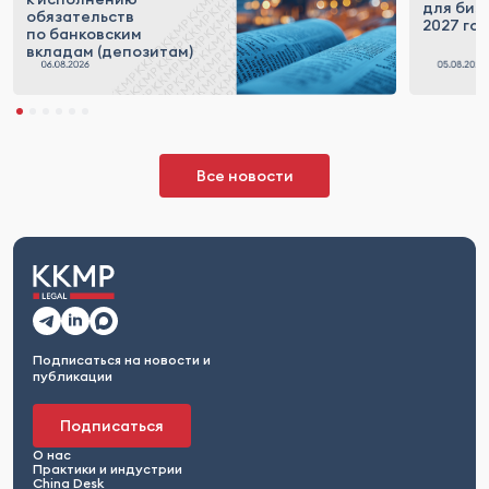
для бизн
обязательств
2027 го
по банковским
вкладам (депозитам)
Все новости
Подписаться на новости и
публикации
Подписаться
О нас
Практики и индустрии
China Desk