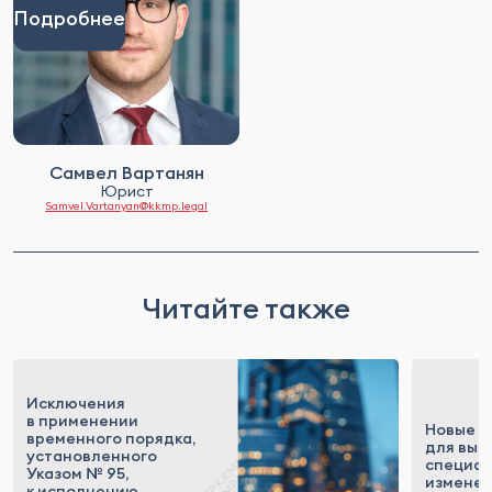
Подробнее
Самвел Вартанян
Юрист
Samvel.Vartanyan@kkmp.legal
Читайте также
Исключения
в применении
Новые п
временного порядка,
для выс
установленного
специал
Указом № 95,
измене
к исполнению