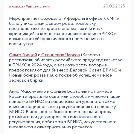
20.02.2025
#новости
#выступления
Мероприятие проходило 19 февраля в офисе ККМП и
было уникальным в своем роде, поскольку
предполагало не просто анализ тех или иных
юрисдикций, а комплексное исследование БРИКС и
возможностей практического применения его
институтов.
Ольга Грицай
и
Станислав Чирков
(Kesarev)
рассказали об итогах российского председательства
в БРИКС в 2024 году, о возможностях, которые
предоставляют для бизнеса Деловой Совет БРИКС и
Новый банк развития, а также об успешном кейсе
Зерновой биржи.
Анна Максименко и Самвел Вартанян на примере
России и Бразилии осветили способы имплементации
повестки БРИКС на национальном уровне, а также
влияние национального регулирования на повестку
БРИКС. В частности, были рассмотрены вопросы:
ратификации договоров, антимонопольного
регулирования, арбитража БРИКС, искусственного
интеллекта и альтернативных расчетов.