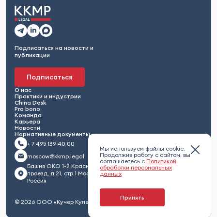
Подписаться на новости и
публикации
Подписаться
О нас
Практики и индустрии
China Desk
Pro bono
Команда
Карьера
Новости
Нормативные документы
+ 7 495 139 40 00
Мы используем файлы cookie.
Продолжив работу с сайтом, вы
moscow@kkmp.legal
соглашаетесь с
Политикой
Башня ОКО 1-й Красногвардейский
обработки персональных
проезд, д.21, стр.1 Москва 123112,
данных
Россия
Принять
© 2026 ООО «Кучер Кулешов Максименко и партнеры»