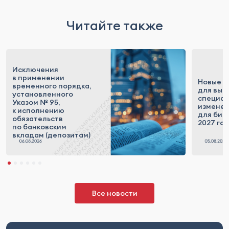
Читайте также
Исключения
в применении
Новые п
временного порядка,
для выс
установленного
специал
Указом № 95,
измене
к исполнению
для бизн
обязательств
2027 го
по банковским
вкладам (депозитам)
Все новости