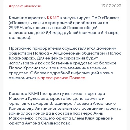
13.07.2023
#проекты
#новости
Команда юристов
ККМП
консультирует ПАО «Полюс»
(«Полюс») в связи с программой приобретения до
29,99% обыкновенных акций Полюса общей
стоимостью до 579,4 млрд рублей (примерно 6,4 млрд
долларов).
Программа приобретения осуществляется дочерним
обществом Полюса — Акционерным обществом «Полюс
Красноярск». Для ее финансирования будут
использованы как собственные средства на балансе
Полюс Красноярск, так и привлеченные заемные
средства. С более подробной информацией можно
ознакомиться
в пресс-релизе Полюса.
Команда ККМП по проекту включает партнера
Максима Кулешова, юриста Богдана Еремяна и
юристов-стажеров Владимира Исаева и Анастасию
Коновалову. Антимонопольным согласованием проекта
занималась команда в составе партнера Анны
Максименко, старшего юриста Елены Ключаревой и
юриста Антона Селиверстова.