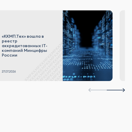
З
«ККМП.Тех» вошла в
г
реестр
п
аккредитованных IT-
у
компаний Минцифры
п
России
к
в