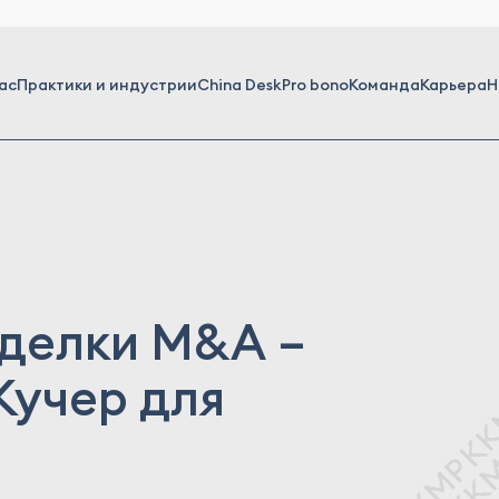
ас
Практики и индустрии
China Desk
Pro bono
Команда
Карьера
Н
сделки M&A –
Кучер для