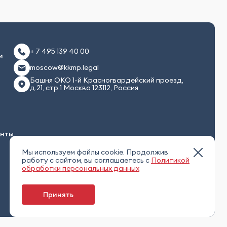
+ 7 495 139 40 00
и
moscow@kkmp.legal
Башня ОКО 1-й Красногвардейский проезд,
д.21, стр.1 Москва 123112, Россия
енты
Мы используем файлы cookie. Продолжив
работу с сайтом, вы соглашаетесь с
Политикой
обработки персональных данных
Принять