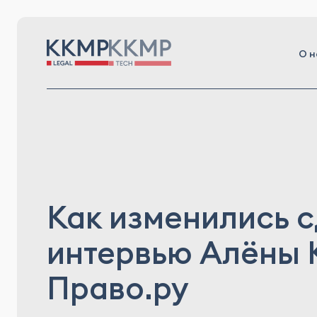
О н
Как изменились 
интервью Алёны 
Право.ру