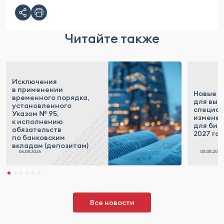
Читайте также
Исключения
в применении
Новые п
временного порядка,
для выс
установленного
специал
Указом № 95,
измене
к исполнению
для бизн
обязательств
2027 го
по банковским
вкладам (депозитам)
Все новости