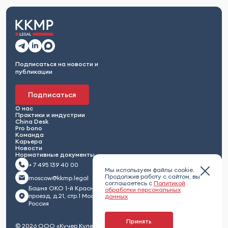
Подписаться на новости и
публикации
Подписаться
О нас
Практики и индустрии
China Desk
Pro bono
Команда
Карьера
Новости
Нормативные документы
+ 7 495 139 40 00
Мы используем файлы cookie.
Продолжив работу с сайтом, вы
moscow@kkmp.legal
соглашаетесь с
Политикой
Башня ОКО 1-й Красногвардейский
обработки персональных
проезд, д.21, стр.1 Москва 123112,
данных
Россия
Принять
© 2026 ООО «Кучер Кулешов Максименко и партнеры»