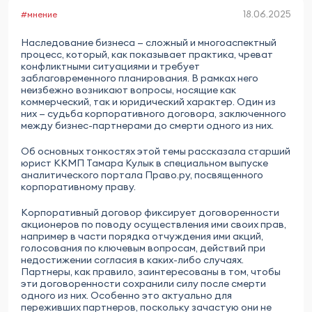
18.06.2025
#мнение
Наследование бизнеса — сложный и многоаспектный
процесс, который, как показывает практика, чреват
конфликтными ситуациями и требует
заблаговременного планирования. В рамках него
неизбежно возникают вопросы, носящие как
коммерческий, так и юридический характер. Один из
них — судьба корпоративного договора, заключенного
между бизнес-партнерами до смерти одного из них.
Об основных тонкостях этой темы рассказала старший
юрист ККМП Тамара Кулык в специальном выпуске
аналитического портала Право.ру, посвященного
корпоративному праву.
Корпоративный договор фиксирует договоренности
акционеров по поводу осуществления ими своих прав,
например в части порядка отчуждения ими акций,
голосования по ключевым вопросам, действий при
недостижении согласия в каких-либо случаях.
Партнеры, как правило, заинтересованы в том, чтобы
эти договоренности сохранили силу после смерти
одного из них. Особенно это актуально для
переживших партнеров, поскольку зачастую они не