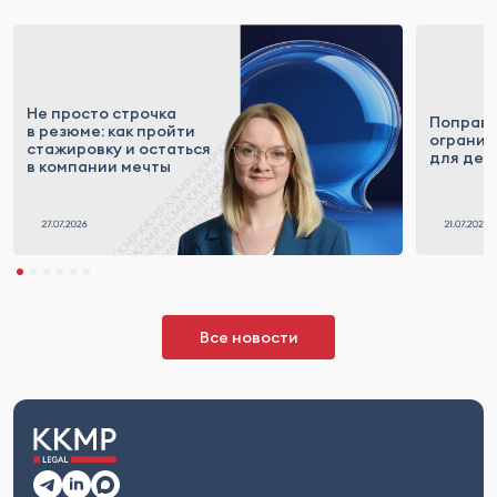
Не просто строчка
Поправк
в резюме: как пройти
огранич
стажировку и остаться
для деп
в компании мечты
Все новости