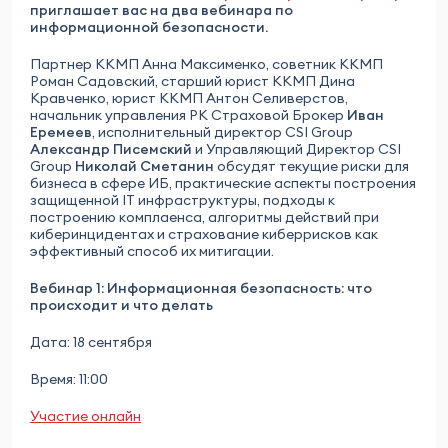
приглашает вас на два вебинара по
информационной безопасности.
Партнер ККМП Анна Максименко, советник ККМП
Роман Садовский, старший юрист ККМП Дина
Кравченко, юрист ККМП Антон Селиверстов,
начальник управления РК Страховой Брокер
Иван
Еремеев
, исполнительный директор CSI Group
Александр Писемский
и Управляющий Директор CSI
Group
Николай Сметанин
обсудят текущие риски для
бизнеса в сфере ИБ, практические аспекты построения
защищенной IT инфраструктуры, подходы к
построению комплаенса, алгоритмы действий при
киберинцидентах и страхование киберрисков как
эффективный способ их митигации.
Вебинар 1: Информационная безопасность: что
происходит и что делать
Дата: 18 сентября
Время: 11:00
Участие онлайн