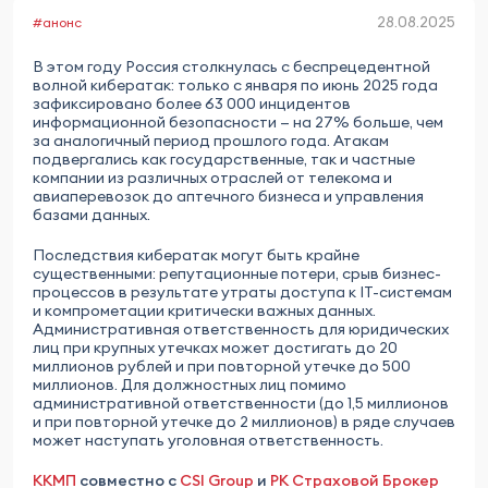
28.08.2025
#анонс
В этом году Россия столкнулась с беспрецедентной
волной кибератак: только с января по июнь 2025 года
зафиксировано более 63 000 инцидентов
информационной безопасности — на 27% больше, чем
за аналогичный период прошлого года. Атакам
подвергались как государственные, так и частные
компании из различных отраслей от телекома и
авиаперевозок до аптечного бизнеса и управления
базами данных.
Последствия кибератак могут быть крайне
существенными: репутационные потери, срыв бизнес-
процессов в результате утраты доступа к IT-системам
и компрометации критически важных данных.
Административная ответственность для юридических
лиц при крупных утечках может достигать до 20
миллионов рублей и при повторной утечке до 500
миллионов. Для должностных лиц помимо
административной ответственности (до 1,5 миллионов
и при повторной утечке до 2 миллионов) в ряде случаев
может наступать уголовная ответственность.
ККМП
совместно с
CSI Group
и
РК Страховой Брокер