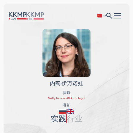
内莉·伊万诺娃
律师
Nelly.Ivanova@kkmp.legal
语言:
实践
行业